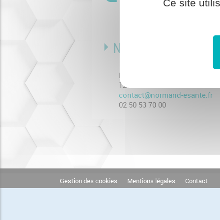
Ce site util
Normand'e-Santé (
Bât. COMETE - 7 longue vue 
1231 rue de la sente aux bœu
contact@normand-esante.fr
02 50 53 70 00
Gestion des cookies
Mentions légales
Contact