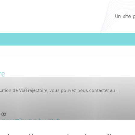
re
lisation de ViaTrajectoire, vous pouvez nous contacter au :
 02
l
support@normand-esante.fr