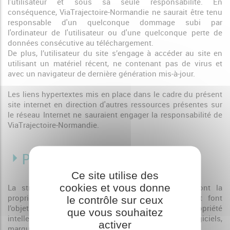
l'utilisateur et sous sa seule responsabilité. En
conséquence, ViaTrajectoire-Normandie ne saurait être tenu
responsable d'un quelconque dommage subi par
l'ordinateur de l'utilisateur ou d'une quelconque perte de
données consécutive au téléchargement.
De plus, l’utilisateur du site s’engage à accéder au site en
utilisant un matériel récent, ne contenant pas de virus et
avec un navigateur de dernière génération mis-à-jour.
Les liens hypertextes mis en place dans le cadre du présent
site internet en direction d'autres ressources présentes sur
le réseau Internet ne sauraient engager la responsabilité de
ViaTrajectoire-Normandie.
Propriété intellectuelle
Ce site utilise des
cookies et vous donne
La structure générale du site et son contenu sont la
propriété exclusive de ViaTrajectoire-Normandie, et font
le contrôle sur ceux
l’objet d’une protection légale au titre de la propriété
que vous souhaitez
intellectuelle (droits d’auteur, bases de données, logiciels,
activer
marques, etc).