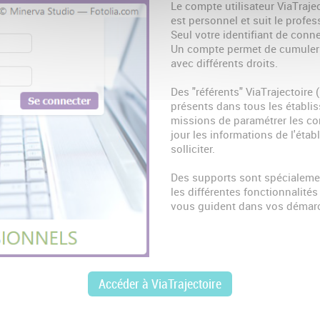
Le compte utilisateur ViaTrajec
est personnel et suit le profes
Seul votre identifiant de conn
Un compte permet de cumuler 
avec différents droits.
Des "référents" ViaTrajectoire
présents dans tous les établis
missions de paramétrer les com
jour les informations de l'étab
solliciter.
Des supports sont spécialemen
les différentes fonctionnalité
vous guident dans vos démarc
Accéder à ViaTrajectoire