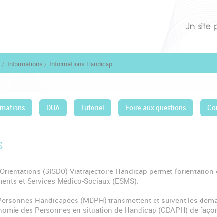
H
Informations
Informations Handicap
rmations
DUA
Tutoriel
Foire aux questions
Co
s
Orientations (SISDO) Viatrajectoire Handicap permet l'orientation
ements et Services Médico-Sociaux (ESMS).
ersonnes Handicapées (MDPH) transmettent et suivent les deman
onomie des Personnes en situation de Handicap (CDAPH) de façon